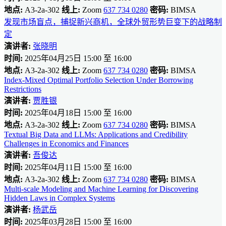
地点:
A3-2a-302
线上:
Zoom
637 734 0280
密码:
BIMSA
发现市场盲点，捕捉新兴商机，全球外贸形势巨变下的战略制
定
演讲者:
张晓明
时间:
2025年04月25日 15:00 至 16:00
地点:
A3-2a-302
线上:
Zoom
637 734 0280
密码:
BIMSA
Index-Mixed Optimal Portfolio Selection Under Borrowing
Restrictions
演讲者:
贾胜银
时间:
2025年04月18日 15:00 至 16:00
地点:
A3-2a-302
线上:
Zoom
637 734 0280
密码:
BIMSA
Textual Big Data and LLMs: Applications and Credibility
Challenges in Economics and Finances
演讲者:
吾俊达
时间:
2025年04月11日 15:00 至 16:00
地点:
A3-2a-302
线上:
Zoom
637 734 0280
密码:
BIMSA
Multi-scale Modeling and Machine Learning for Discovering
Hidden Laws in Complex Systems
演讲者:
杨武岳
时间:
2025年03月28日 15:00 至 16:00