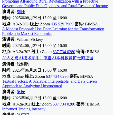
Promoting All-around Rural Revitalization with a Proactive
Government: Public Data Openness and Rural Residents' Income
演讲者:
刘瑾
时间:
2025年08月29日 15:00 至 16:00
地点:
A3-2-303
线上:
Zoom
435 529 7909
密码:
BIMSA
A Modest Proposal: Use Deep Learning for the Transformation
Problem in Marxist Economics
演讲者:
William Vickery
时间:
2025年06月27日 15:00 至 16:00
地点:
A3-2a-302
线上:
Zoom
637 734 0280
密码:
BIMSA
AI人才与AI技术采用：来自AI本科教育扩张的证据
演讲者:
沈栩航
时间:
2025年06月20日 15:00 至 16:00
地点:
Online
线上:
Zoom
637 734 0280
密码:
BIMSA
Textual Factors: A Scalable, Interpretable, and Data-driven
Approach to Analyzing Unstructured
演讲者:
梁辰
时间:
2025年06月13日 15:00 至 16:00
地点:
A3-2a-302
线上:
Zoom
637 734 0280
密码:
BIMSA
Informed Trading Intensity
演讲者:
谷琪琪