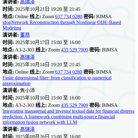
演讲者:
高瑞泽
时间:
2025年10月21日 19:20 至 21:45
地点:
Online
线上:
Zoom
637 734 0280
密码:
BIMSA
idopNetwork Reconstruction through Nonlinear ODE-Based
Modeling
演讲者:
董昂
时间:
2025年10月17日 15:00 至 16:00
地点:
A3-2-303
线上:
Zoom
435 529 7909
密码:
BIMSA
演讲者:
高瑞泽
时间:
2025年10月14日 19:20 至 21:45
地点:
Online
线上:
Zoom
637 734 0280
密码:
BIMSA
Finite dimensional filter: from classification to numerical
approximation
演讲者:
焦小沛
时间:
2025年10月10日 15:00 至 16:00
地点:
A3-2-303
线上:
Zoom
435 529 7909
密码:
BIMSA
Integrating managerial and investor textual data for financial distress
prediction: A framework combining multi-source financial
information fusion network with LLM
演讲者:
高瑞泽
时间:
2025年09月26日 15:00 至 16:00