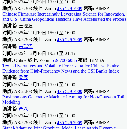
时间:
2025年12月26日 15:00 至 16:00
地点:
A3-2-303
线上:
Zoom
435 529 7909
密码:
BIMSA
Chinese Firms Are Increasingly Leveraging Science for Innovation,
and U.S.-China Geopolitical Tensions Have Accelerated the Process
演讲者:
王砚波
时间:
2025年12月19日 15:00 至 16:00
地点:
A3-2-303
线上:
Zoom
435 529 7909
密码:
BIMSA
演讲者:
高瑞泽
时间:
2025年12月16日 19:20 至 21:45
地点:
Online
线上:
Zoom
559 700 6085
密码:
BIMSA
Textual Narratives and Volatility Forecasting for Chinese Banks:
Evidence from High-Frequency News and the CSI Banks Index
演讲者:
梁辰
时间:
2025年12月12日 15:00 至 16:00
地点:
A3-2-303
线上:
Zoom
435 529 7909
密码:
BIMSA
Parsimonious Generative Machine Learning for Non-Gaussian Tail
Modeling
演讲者:
严兴
时间:
2025年12月05日 15:00 至 16:00
地点:
A3-2-303
线上:
Zoom
435 529 7909
密码:
BIMSA
Signal-Adaptive Joint Graphical Model Learning via Dynamic