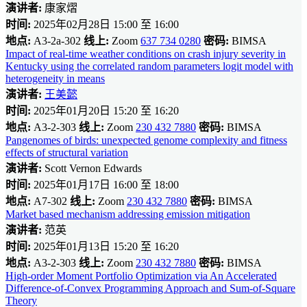
演讲者:
康家熠
时间:
2025年02月28日 15:00 至 16:00
地点:
A3-2a-302
线上:
Zoom
637 734 0280
密码:
BIMSA
Impact of real-time weather conditions on crash injury severity in
Kentucky using the correlated random parameters logit model with
heterogeneity in means
演讲者:
王美懿
时间:
2025年01月20日 15:20 至 16:20
地点:
A3-2-303
线上:
Zoom
230 432 7880
密码:
BIMSA
Pangenomes of birds: unexpected genome complexity and fitness
effects of structural variation
演讲者:
Scott Vernon Edwards
时间:
2025年01月17日 16:00 至 18:00
地点:
A7-302
线上:
Zoom
230 432 7880
密码:
BIMSA
Market based mechanism addressing emission mitigation
演讲者:
范英
时间:
2025年01月13日 15:20 至 16:20
地点:
A3-2-303
线上:
Zoom
230 432 7880
密码:
BIMSA
High-order Moment Portfolio Optimization via An Accelerated
Difference-of-Convex Programming Approach and Sum-of-Square
Theory