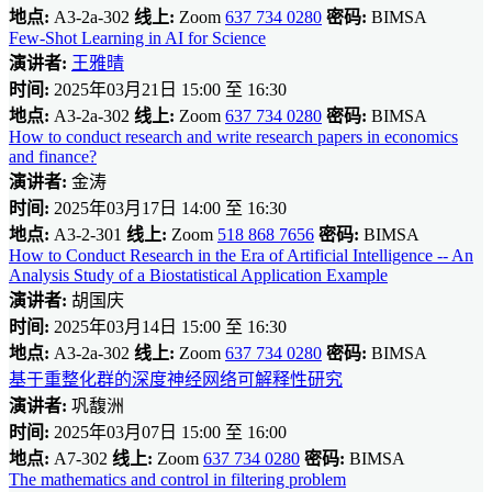
地点:
A3-2a-302
线上:
Zoom
637 734 0280
密码:
BIMSA
Few-Shot Learning in AI for Science
演讲者:
王雅晴
时间:
2025年03月21日 15:00 至 16:30
地点:
A3-2a-302
线上:
Zoom
637 734 0280
密码:
BIMSA
How to conduct research and write research papers in economics
and finance?
演讲者:
金涛
时间:
2025年03月17日 14:00 至 16:30
地点:
A3-2-301
线上:
Zoom
518 868 7656
密码:
BIMSA
How to Conduct Research in the Era of Artificial Intelligence -- An
Analysis Study of a Biostatistical Application Example
演讲者:
胡国庆
时间:
2025年03月14日 15:00 至 16:30
地点:
A3-2a-302
线上:
Zoom
637 734 0280
密码:
BIMSA
基于重整化群的深度神经网络可解释性研究
演讲者:
巩馥洲
时间:
2025年03月07日 15:00 至 16:00
地点:
A7-302
线上:
Zoom
637 734 0280
密码:
BIMSA
The mathematics and control in filtering problem