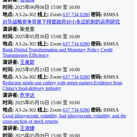
时间:
2025年06月06日 15:00 至 16:00
地点:
A3-2a-302
线上:
Zoom
637 734 0280
密码:
BIMSA
对华战略竞争背景下拜登政府对小多边机制的运用研究
演讲者:
柴竞雯
时间:
2025年05月30日 15:00 至 16:00
地点:
A3-2a-302
线上:
Zoom
637 734 0280
密码:
BIMSA
Bank Digital Transformation and Monetary Policy Credit
Transmission Efficiency
演讲者:
王美懿
时间:
2025年05月23日 15:00 至 16:00
地点:
A3-2a-302
线上:
Zoom
637 734 0280
密码:
BIMSA
Reducing single-use cutlery with green nudges:Evidence from
China’s food-delivery industry
演讲者:
危学达
时间:
2025年05月16日 15:00 至 16:00
地点:
A3-2a-302
线上:
Zoom
637 734 0280
密码:
BIMSA
Good idiosyncratic volatility, bad idiosyncratic volatility, and the
cross-section of stock returns
演讲者:
王淑婕
时间:
2025年05月09日 15:00 至 16:00