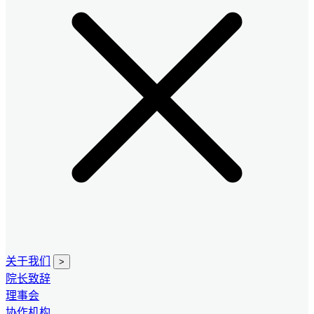
关于我们
>
院长致辞
理事会
协作机构