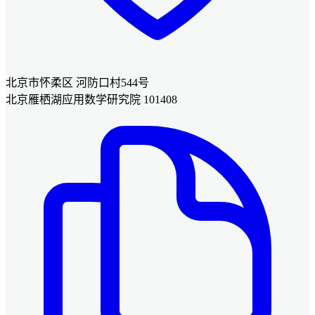
北京市怀柔区 河防口村544号
北京雁栖湖应用数学研究院 101408