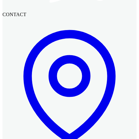
CONTACT