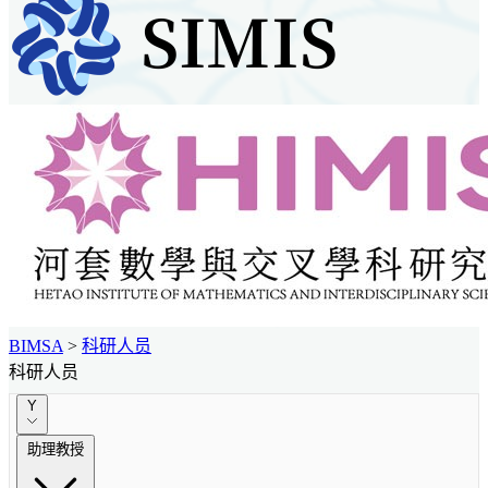
BIMSA
>
科研人员
科研人员
Y
助理教授