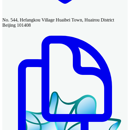
No. 544, Hefangkou Village Huaibei Town, Huairou District
Beijing 101408