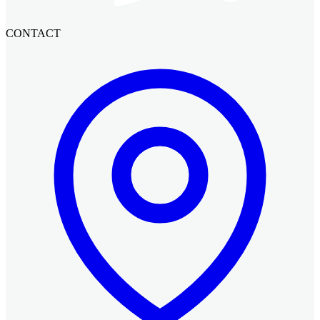
CONTACT