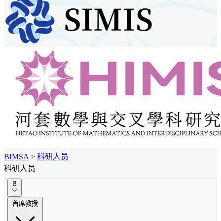
BIMSA
>
科研人员
科研人员
B
首席教授