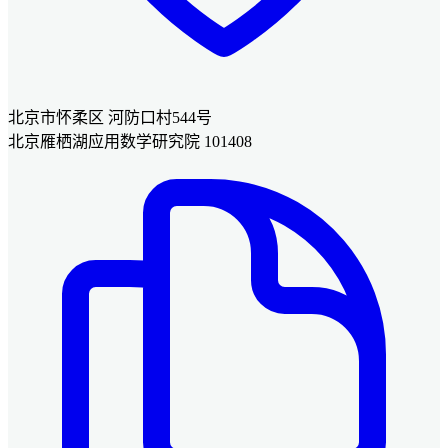
北京市怀柔区 河防口村544号
北京雁栖湖应用数学研究院 101408