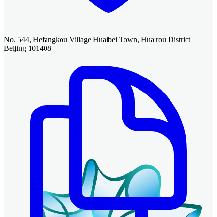
No. 544, Hefangkou Village Huaibei Town, Huairou District
Beijing 101408