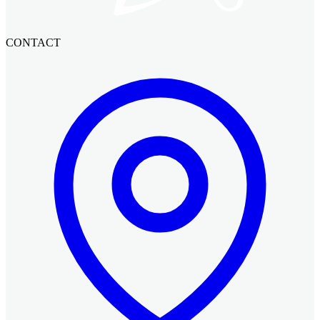
CONTACT