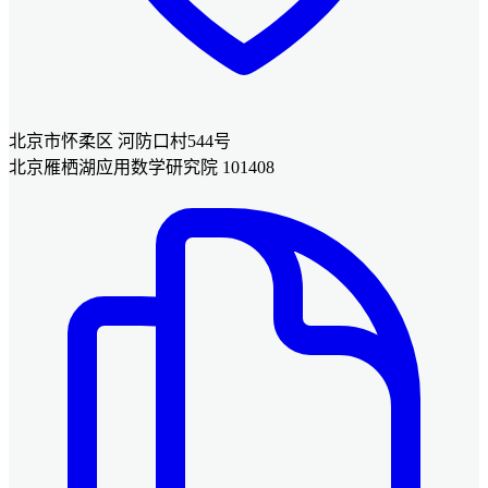
北京市怀柔区 河防口村544号
北京雁栖湖应用数学研究院 101408