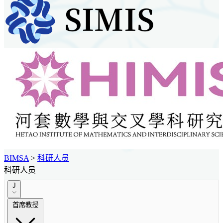
BIMSA
>
科研人员
科研人员
J
首席教授