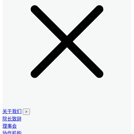
关于我们
>
院长致辞
理事会
协作机构