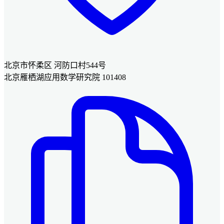
北京市怀柔区 河防口村544号
北京雁栖湖应用数学研究院 101408