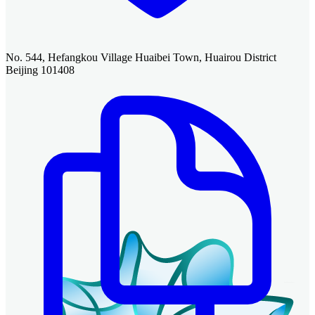
No. 544, Hefangkou Village Huaibei Town, Huairou District
Beijing 101408