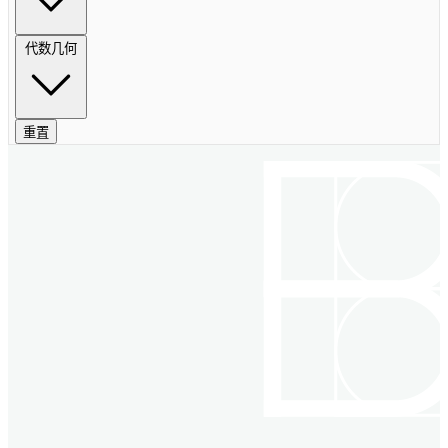
代数几何
重置