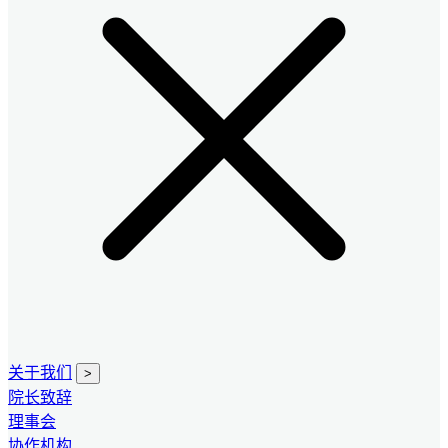
关于我们
>
院长致辞
理事会
协作机构