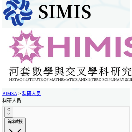
BIMSA
>
科研人员
科研人员
C
首席教授