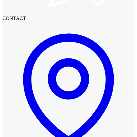
CONTACT