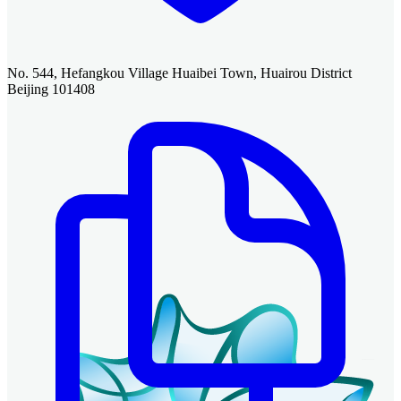
No. 544, Hefangkou Village Huaibei Town, Huairou District
Beijing 101408