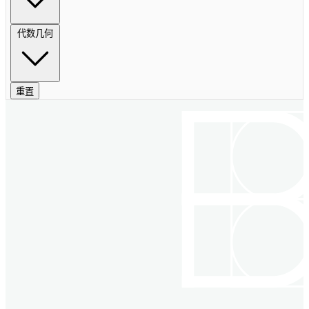
代数几何
重置