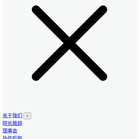
关于我们
>
院长致辞
理事会
协作机构