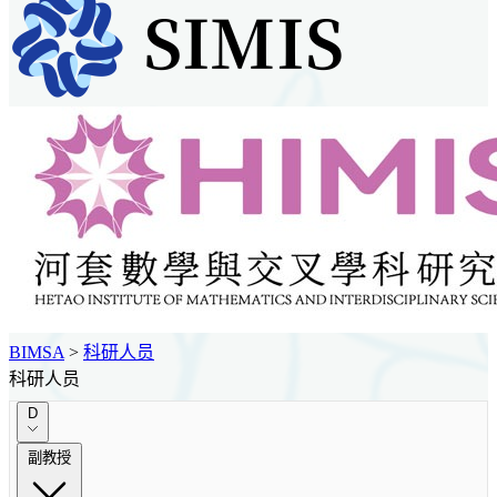
BIMSA
>
科研人员
科研人员
D
副教授