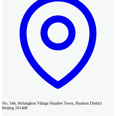
No. 544, Hefangkou Village Huaibei Town, Huairou District
Beijing 101408