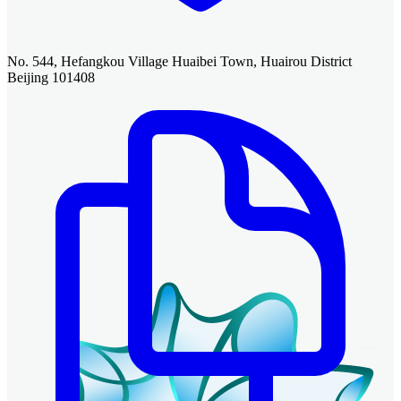
No. 544, Hefangkou Village Huaibei Town, Huairou District
Beijing 101408