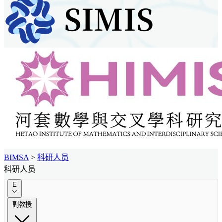
BIMSA
>
科研人员
科研人员
E
副教授