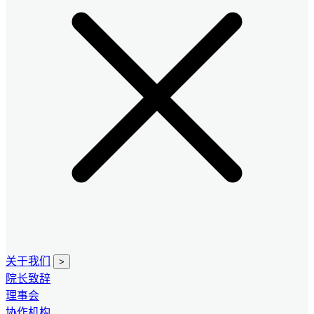
关于我们
>
院长致辞
理事会
协作机构