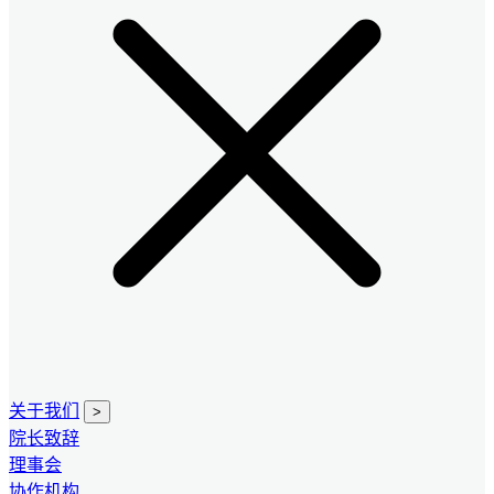
关于我们
>
院长致辞
理事会
协作机构