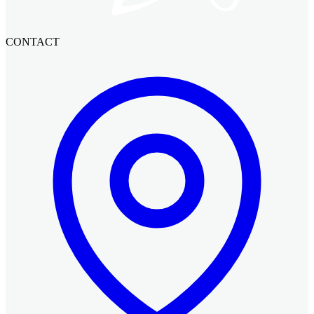
CONTACT