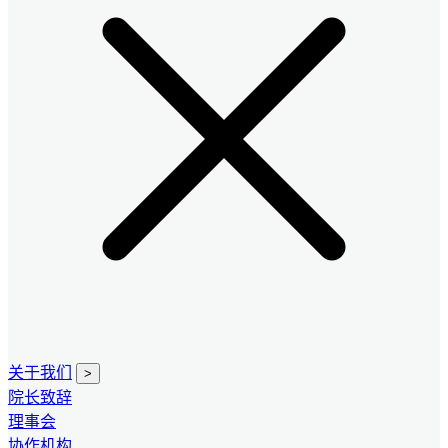
关于我们
>
院长致辞
理事会
协作机构