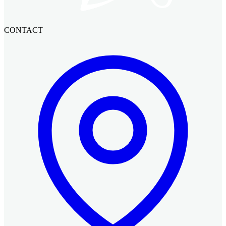
CONTACT