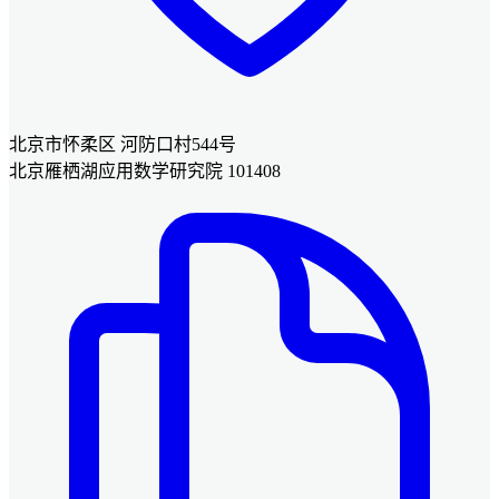
北京市怀柔区 河防口村544号
北京雁栖湖应用数学研究院 101408