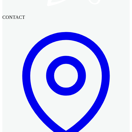
CONTACT