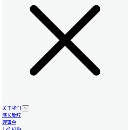
关于我们
>
院长致辞
理事会
协作机构