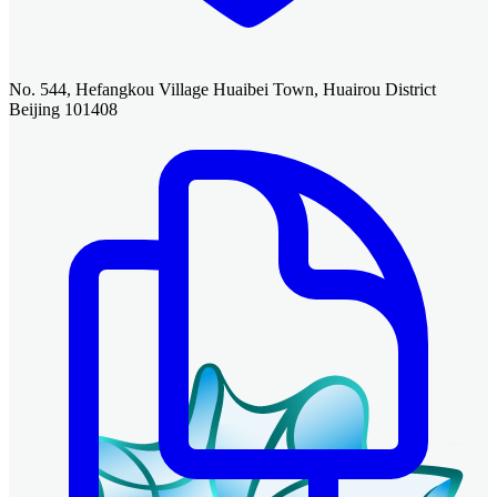
No. 544, Hefangkou Village Huaibei Town, Huairou District
Beijing 101408