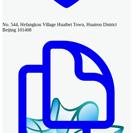
No. 544, Hefangkou Village Huaibei Town, Huairou District
Beijing 101408