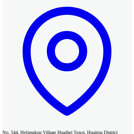
No. 544, Hefangkou Village Huaibei Town, Huairou District