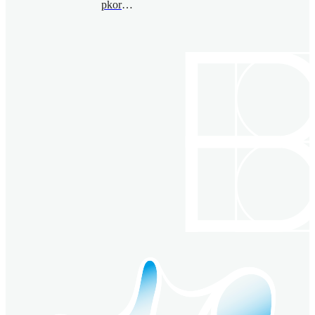
pkoroteev@bimsa.cn