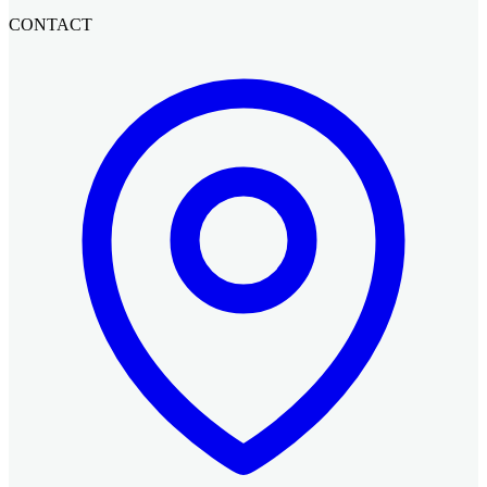
CONTACT