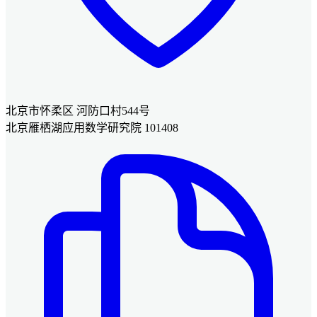
北京市怀柔区 河防口村544号
北京雁栖湖应用数学研究院 101408