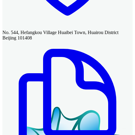
No. 544, Hefangkou Village Huaibei Town, Huairou District
Beijing 101408