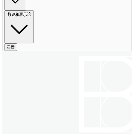
数论和表示论
重置