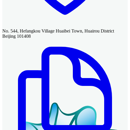
No. 544, Hefangkou Village Huaibei Town, Huairou District
Beijing 101408