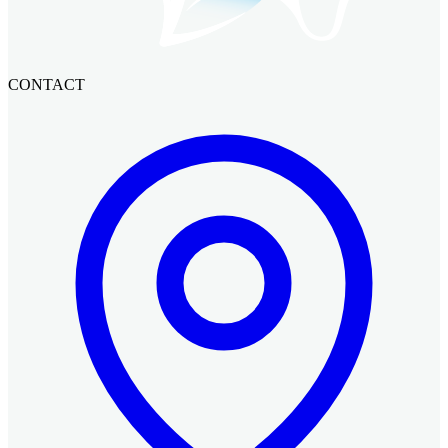
CONTACT