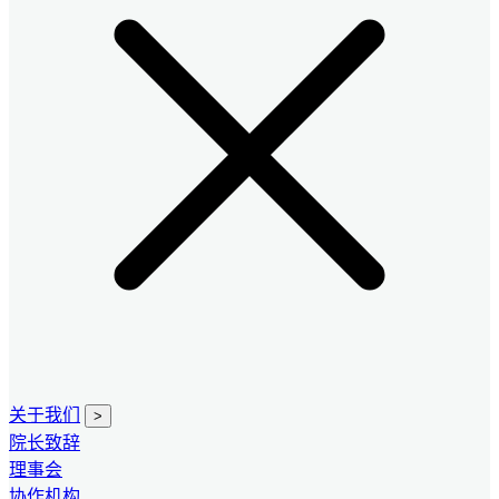
关于我们
>
院长致辞
理事会
协作机构