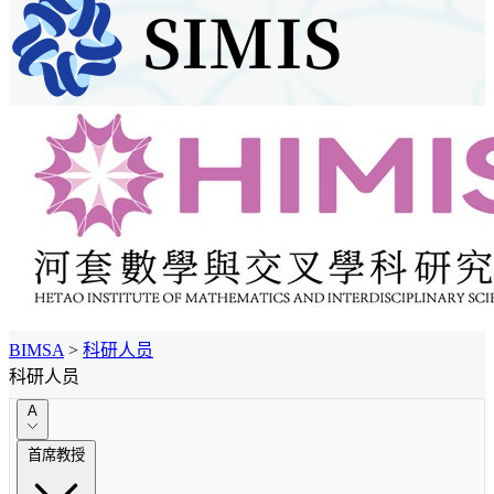
BIMSA
>
科研人员
科研人员
A
首席教授