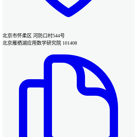
北京市怀柔区 河防口村544号
北京雁栖湖应用数学研究院 101408