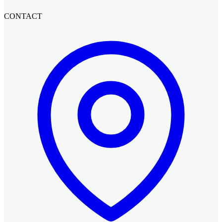
CONTACT