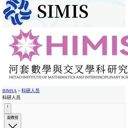
BIMSA
>
科研人员
科研人员
I
副教授