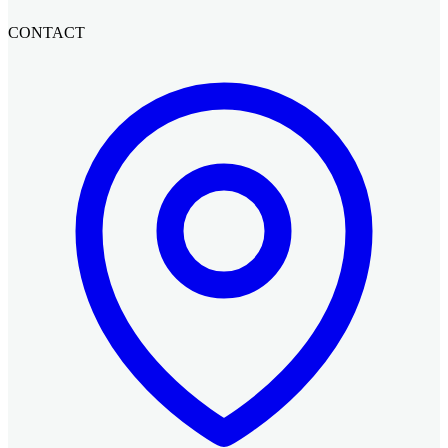
CONTACT