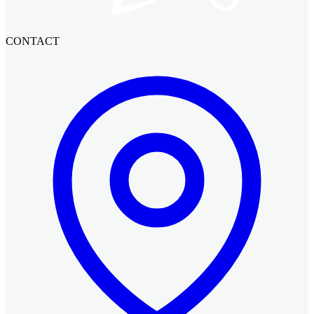
CONTACT