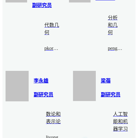
副研究员
分析
代数几
和几
何
何
pkoroteev@bimsa.cn
pengyu.le@bimsa.cn
李永雄
梁蓓
副研究员
副研究员
数论和
人工智
表示论
能和机
器学习
liyongxiong@bimsa.cn