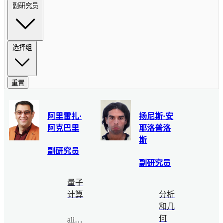
副研究员
选择组
重置
阿里雷扎·
扬尼斯·安
阿克巴里
耶洛普洛
斯
副研究员
副研究员
量子
计算
分析
和几
何
alireza@bimsa.cn