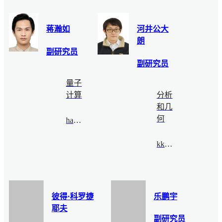
蒋瀚如
河井公大
朗
副研究员
副研究员
量子
计算
分析
和几
何
hanru@bimsa.cn
kkawai@bimsa.cn
彼得·科罗捷
乐鹏宇
耶夫
副研究员