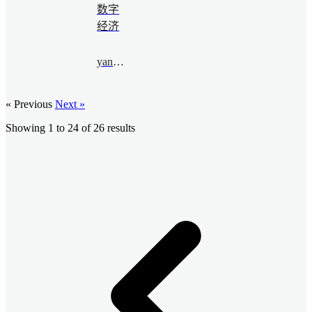
数字
经济
yanxing@bimsa.cn
« Previous
Next »
Showing
1
to
24
of
26
results