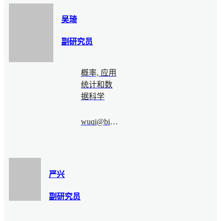
吴琦
副研究员
概率, 应用
统计和数
据科学
wuqi@bimsa.cn
严兴
副研究员