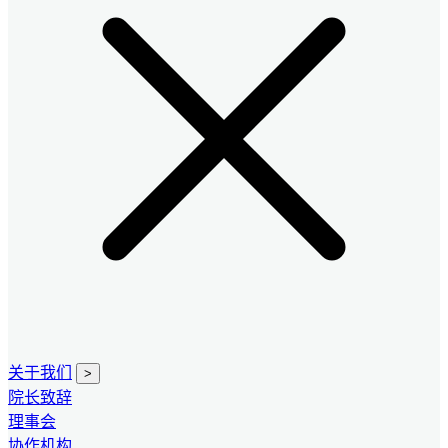
关于我们
>
院长致辞
理事会
协作机构