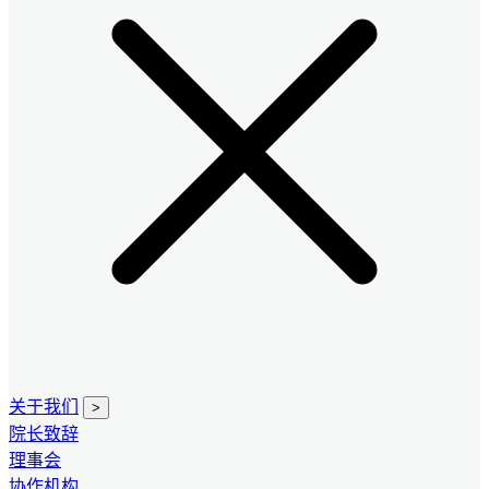
关于我们
>
院长致辞
理事会
协作机构