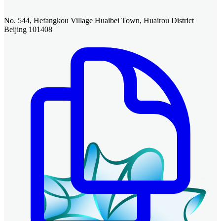
No. 544, Hefangkou Village Huaibei Town, Huairou District
Beijing 101408