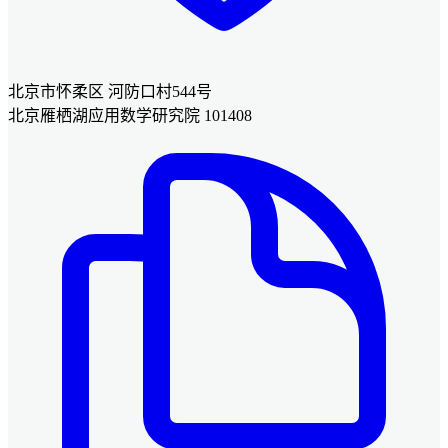
北京市怀柔区 河防口村544号
北京雁栖湖应用数学研究院 101408