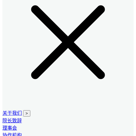
关于我们
>
院长致辞
理事会
协作机构