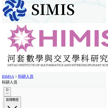
BIMSA
>
科研人员
科研人员
O
助理教授