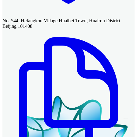
No. 544, Hefangkou Village Huaibei Town, Huairou District
Beijing 101408