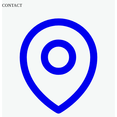
CONTACT