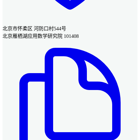
北京市怀柔区 河防口村544号
北京雁栖湖应用数学研究院 101408