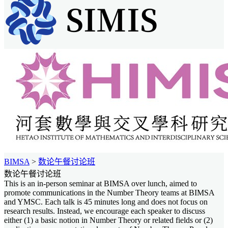
BIMSA
>
数论午餐讨论班
数论午餐讨论班
This is an in-person seminar at BIMSA over lunch, aimed to
promote communications in the Number Theory teams at BIMSA
and YMSC. Each talk is 45 minutes long and does not focus on
research results. Instead, we encourage each speaker to discuss
either (1) a basic notion in Number Theory or related fields or (2)