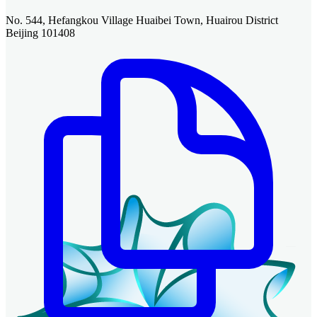
No. 544, Hefangkou Village Huaibei Town, Huairou District
Beijing 101408