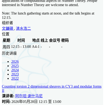
applications or computational aspects of Number Theory. People
interested in Number Theory are welcome to attend.
Note: The lunch gathering starts at noon, and the talk begins at
12:15.
组织者
文鏞碩
,
清水浩二
位置
星期
时间
地点
线上
会议号
密码
12:15 - 13:00
A4-1
-
-
-
周四
历史讲座
2026
2025
2024
2023
2022
Counting torsion 2 dimensional sheaves in CY3 and modular forms
II
演讲者:
阿尔坦·谢什马尼
时间:
2026年05月28日 12:15 至 13:00