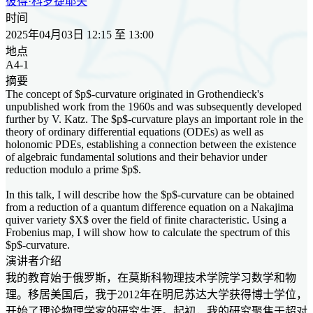
彼得·科罗捷耶夫
时间
2025年04月03日 12:15 至 13:00
地点
A4-1
摘要
The concept of $p$-curvature originated in Grothendieck's
unpublished work from the 1960s and was subsequently developed
further by V. Katz. The $p$-curvature plays an important role in the
theory of ordinary differential equations (ODEs) as well as
holonomic PDEs, establishing a connection between the existence
of algebraic fundamental solutions and their behavior under
reduction modulo a prime $p$.
In this talk, I will describe how the $p$-curvature can be obtained
from a reduction of a quantum difference equation on a Nakajima
quiver variety $X$ over the field of finite characteristic. Using a
Frobenius map, I will show how to calculate the spectrum of this
$p$-curvature.
演讲者介绍
我的教育始于俄罗斯，在莫斯科物理技术学院学习数学和物
理。移居美国后，我于2012年在明尼苏达大学获得博士学位，
开始了理论物理学家的研究生涯。起初，我的研究聚焦于超对