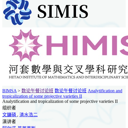
BIMSA
>
数论午餐讨论班
数论午餐讨论班
Analytification and
tropicalization of some projective varieties II
Analytification and tropicalization of some projective varieties II
组织者
文鏞碩
,
清水浩二
演讲者