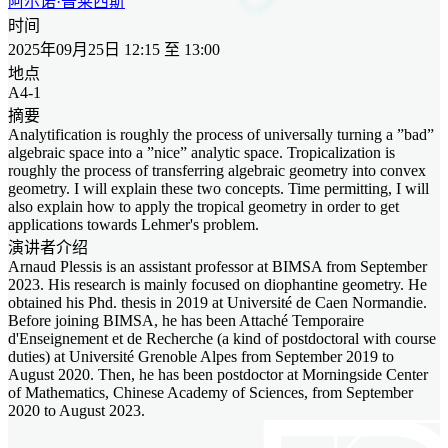
阿尔诺·普莱西斯
时间
2025年09月25日 12:15 至 13:00
地点
A4-1
摘要
Analytification is roughly the process of universally turning a ”bad”
algebraic space into a ”nice” analytic space. Tropicalization is
roughly the process of transferring algebraic geometry into convex
geometry. I will explain these two concepts. Time permitting, I will
also explain how to apply the tropical geometry in order to get
applications towards Lehmer's problem.
演讲者介绍
Arnaud Plessis is an assistant professor at BIMSA from September
2023. His research is mainly focused on diophantine geometry. He
obtained his Phd. thesis in 2019 at Université de Caen Normandie.
Before joining BIMSA, he has been Attaché Temporaire
d'Enseignement et de Recherche (a kind of postdoctoral with course
duties) at Université Grenoble Alpes from September 2019 to
August 2020. Then, he has been postdoctor at Morningside Center
of Mathematics, Chinese Academy of Sciences, from September
2020 to August 2023.