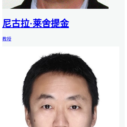
尼古拉·莱舍提金
教授