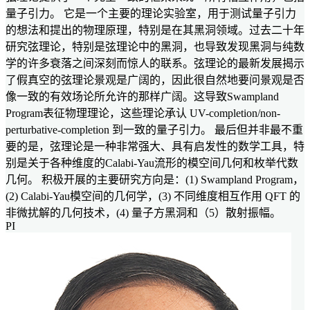
量子引力。 它是一个主要的理论实验室，用于测试量子引力
的想法和提出的物理原理，特别是在其黑洞领域。过去二十年
研究弦理论，特别是弦理论中的黑洞，也导致发现黑洞与纯数
学的许多衰落之间深刻而惊人的联系。弦理论的最新发展揭示
了假真空的弦理论景观是广阔的，因此很自然地要问景观是否
像一致的有效场论所允许的那样广阔。这导致Swampland
Program表征物理理论，这些理论承认 UV-completion/non-
perturbative-completion 到一致的量子引力。 最后但并非最不重
要的是，弦理论是一种非常强大、具有启发性的数学工具，特
别是关于各种维度的Calabi-Yau流形的模空间几何和枚举代数
几何。 积极开展的主要研究方向是：(1) Swampland Program，
(2) Calabi-Yau模空间的几何学，(3) 不同维度相互作用 QFT 的
非微扰解的几何技术，(4) 量子方黑洞和（5）散射振幅。
PI