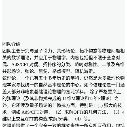
团队介绍
团队主要研究与量子引力、共形场论、拓扑物态等物理问题相
关的数学理论，并应用于物理学。内容包括但不限于全息对
偶、AdS/CFT对偶、拓扑序的分类、范畴对称性、二维及高维
共形场论、弦论、黑洞、格点模型、随机游走。
弦理论，一个已有五十多年历史的学科，仍然是大多数理论物
理学家寻找统一的自然基本理论的中心。如今弦理论是一门涵
盖大部分非唯象基础理论物理的宽泛学科。 除了严格意义上
的弦理论（及其非微扰完成的 11维M理论和12维F理论）之
外，它还涉及量子场论的非微扰方面，特别是：(1) 强大的技
术，例如 AdS/CFT对应，（2）求解QFTs的几何方法，（3）4
维以上交互QFT的构造/求解/分类，（4）等。
弦理论提供了一个完全一致的框架来统一所有相互作用，包括