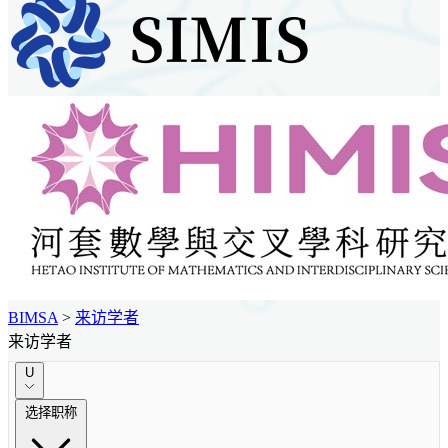
BIMSA
>
来访学者
来访学者
U
选择职称