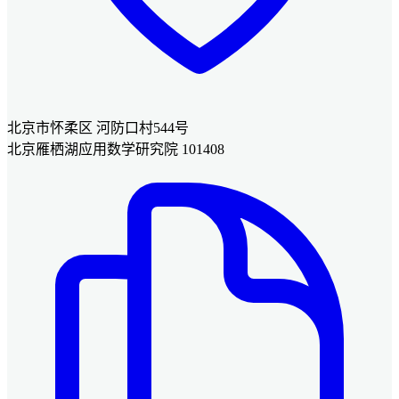
北京市怀柔区 河防口村544号
北京雁栖湖应用数学研究院 101408