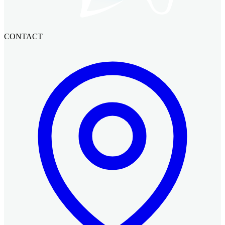
CONTACT