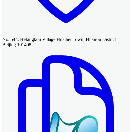
No. 544, Hefangkou Village Huaibei Town, Huairou District
Beijing 101408