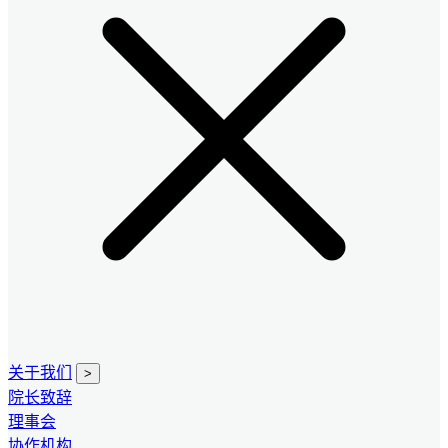
关于我们
>
院长致辞
理事会
协作机构