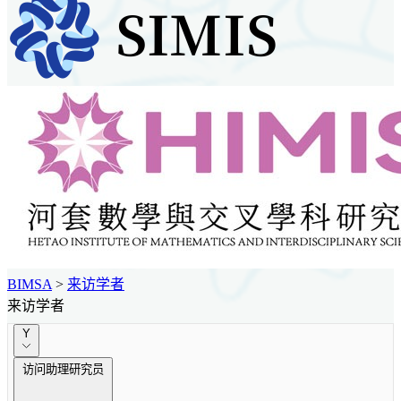
BIMSA
>
来访学者
来访学者
Y
访问助理研究员