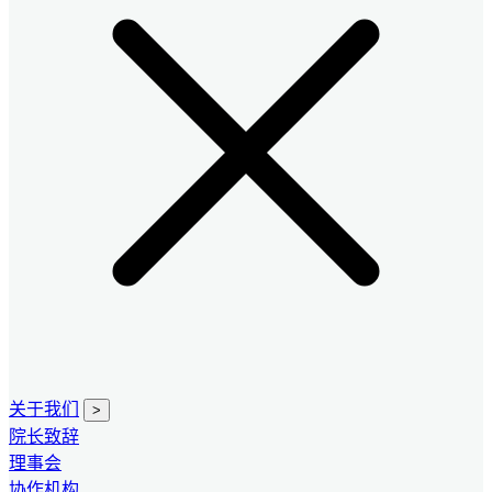
关于我们
>
院长致辞
理事会
协作机构