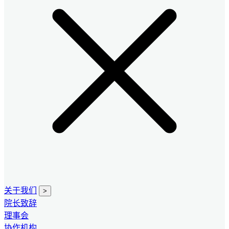
关于我们
>
院长致辞
理事会
协作机构