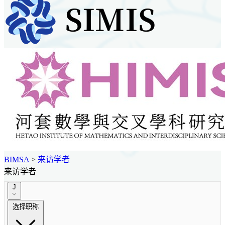
BIMSA
>
来访学者
来访学者
J
选择职称