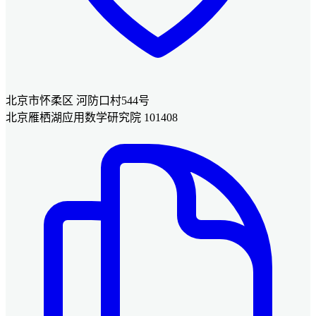
北京市怀柔区 河防口村544号
北京雁栖湖应用数学研究院 101408