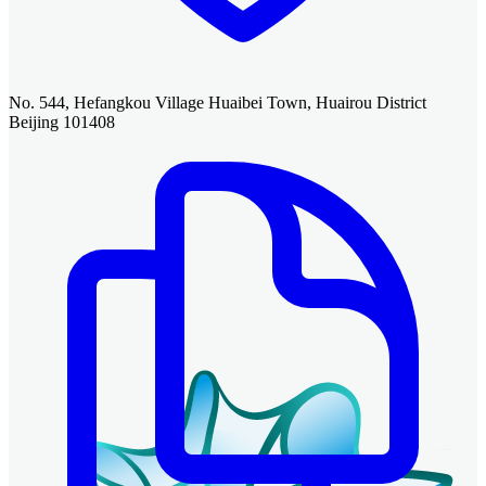
No. 544, Hefangkou Village Huaibei Town, Huairou District
Beijing 101408