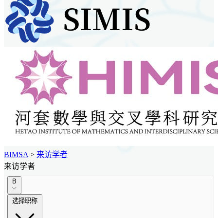
BIMSA
>
来访学者
来访学者
B
选择职称