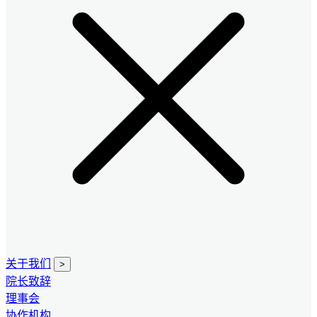
关于我们
>
院长致辞
理事会
协作机构