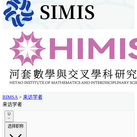
BIMSA
>
来访学者
来访学者
U
选择职称