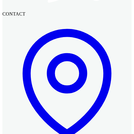
CONTACT