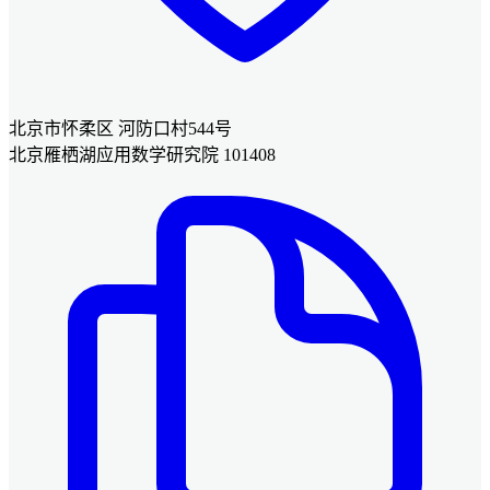
北京市怀柔区 河防口村544号
北京雁栖湖应用数学研究院 101408