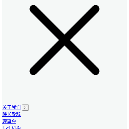
关于我们
>
院长致辞
理事会
协作机构