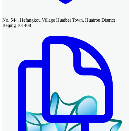
No. 544, Hefangkou Village Huaibei Town, Huairou District
Beijing 101408