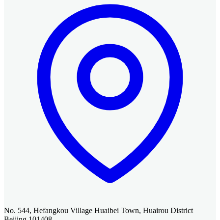
No. 544, Hefangkou Village Huaibei Town, Huairou District
Beijing 101408