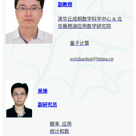
副教授
清华丘成桐数学科学中心 & 北
京雁栖湖应用数学研究院
量子计算
weizhaohui@bimsa.cn
吴琦
副研究员
概率, 应用
统计和数