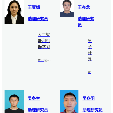
王亚娟
王亦龙
助理研究员
助理研究
员
人工智
能和机
量
器学习
子
计
算
wangyajuan@bimsa.cn
wyl@bimsa.cn
吴冬生
吴冬羽
助理研究员
助理研究员