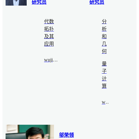
研究员
研究员
代数
分
拓扑
析
及其
和
应用
几
何
wujie@bimsa.cn
量
子
计
算
wjs@bimsa.cn
邬荣领