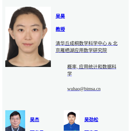
吴昊
教授
清华丘成桐数学科学中心 & 北
京雁栖湖应用数学研究院
概率, 应用统计和数据科
学
wuhao@bimsa.cn
吴杰
吴劲松