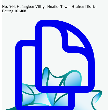
No. 544, Hefangkou Village Huaibei Town, Huairou District
Beijing 101408