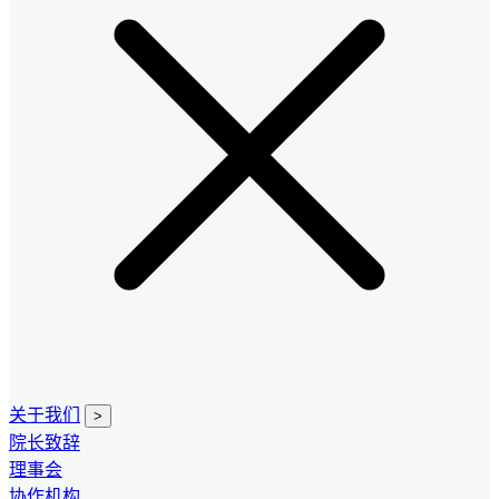
关于我们
>
院长致辞
理事会
协作机构