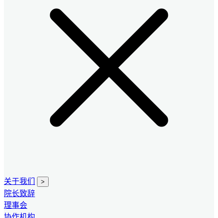
关于我们
>
院长致辞
理事会
协作机构