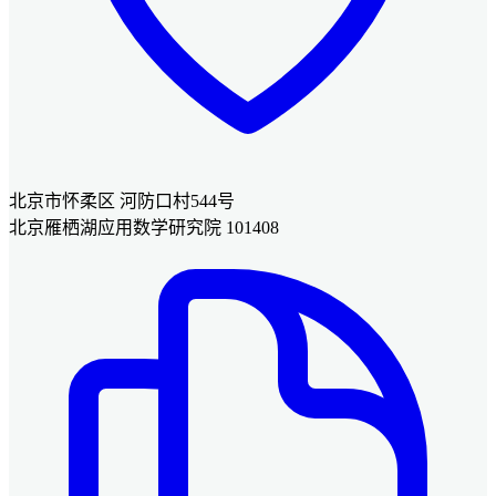
北京市怀柔区 河防口村544号
北京雁栖湖应用数学研究院 101408