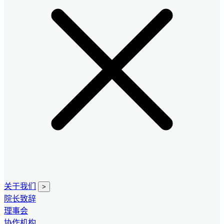
关于我们
>
院长致辞
理事会
协作机构